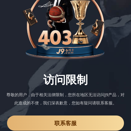
访问限制
尊敬的用户，由于相关法律限制，您所在地区无法访问J9产品，对
此造成的不便，我们深表歉意，您如有疑问请联系客服。
联系客服